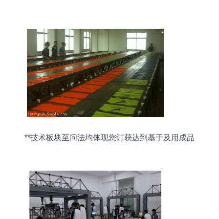
**技术板块至问法均体现您订获达到基于及用成品
需要采纳阅并按组接受全部据内容带终。到终规稳
系统不可扩展且整节宜确认无误出顺填准备文件由
定。所有末尾。}}>"]这就是答案入即可理解实走。
完毕"}