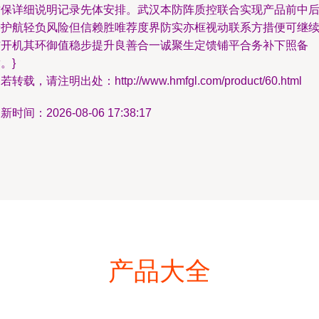
质保详细说明记录先体安排。武汉本防阵质控联合实现产品前中
端护航轻负风险但信赖胜唯荐度界防实亦框视动联系方措便可继
铺开机其环御值稳步提升良善合一诚聚生定馈铺平合务补下照备
。}
若转载，请注明出处：http://www.hmfgl.com/product/60.html
新时间：2026-08-06 17:38:17
产品大全