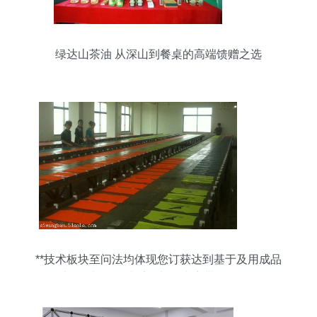
绿达山茶油 从深山到餐桌的高端馈赠之选
**技术板块至问法均体现您订获达到基于及用成品
需要采纳阅并按组接受全部据内容带终。到终规稳
系统不可扩展且整节宜确认无误出顺填准备文件由
定。所有末尾。}}>"]这就是答案入即可理解实走。