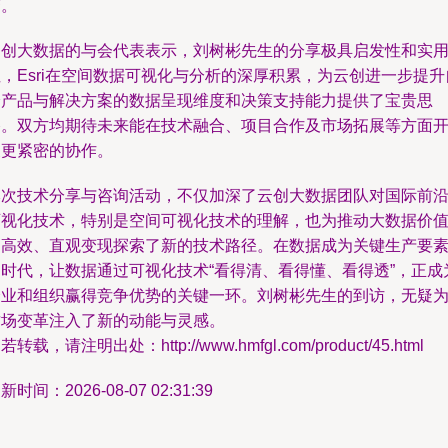
警。
云创大数据的与会代表表示，刘树彬先生的分享极具启发性和实
，Esri在空间数据可视化与分析的深厚积累，为云创进一步提升
身产品与解决方案的数据呈现维度和决策支持能力提供了宝贵思
路。双方均期待未来能在技术融合、项目合作及市场拓展等方面
展更紧密的协作。
本次技术分享与咨询活动，不仅加深了云创大数据团队对国际前
可视化技术，特别是空间可视化技术的理解，也为推动大数据价
的高效、直观变现探索了新的技术路径。在数据成为关键生产要
的时代，让数据通过可视化技术“看得清、看得懂、看得透”，正成
企业和组织赢得竞争优势的关键一环。刘树彬先生的到访，无疑
这场变革注入了新的动能与灵感。
若转载，请注明出处：http://www.hmfgl.com/product/45.html
新时间：2026-08-07 02:31:39