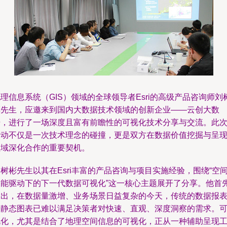
理信息系统（GIS）领域的全球领导者Esri的高级产品咨询师刘
彬先生，应邀来到国内大数据技术领域的创新企业——云创大数
据，进行了一场深度且富有前瞻性的可视化技术分享与交流。此
活动不仅是一次技术理念的碰撞，更是双方在数据价值挖掘与呈
领域深化合作的重要契机。
树彬先生以其在Esri丰富的产品咨询与项目实施经验，围绕“空
智能驱动下的下一代数据可视化”这一核心主题展开了分享。他首
指出，在数据量激增、业务场景日益复杂的今天，传统的数据报
和静态图表已难以满足决策者对快速、直观、深度洞察的需求。
视化，尤其是结合了地理空间信息的可视化，正从一种辅助呈现