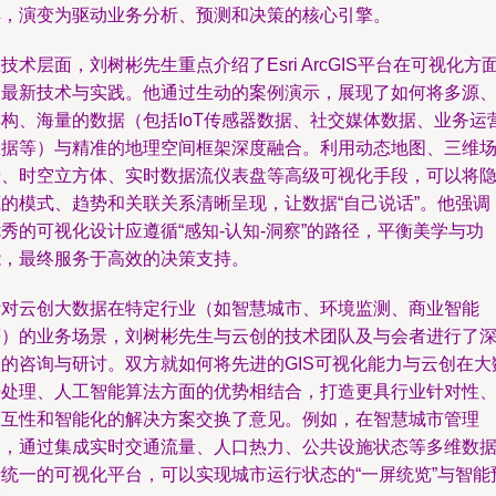
具，演变为驱动业务分析、预测和决策的核心引擎。
技术层面，刘树彬先生重点介绍了Esri ArcGIS平台在可视化方
的最新技术与实践。他通过生动的案例演示，展现了如何将多源
异构、海量的数据（包括IoT传感器数据、社交媒体数据、业务运
数据等）与精准的地理空间框架深度融合。利用动态地图、三维
景、时空立方体、实时数据流仪表盘等高级可视化手段，可以将
藏的模式、趋势和关联关系清晰呈现，让数据“自己说话”。他强调
秀的可视化设计应遵循“感知-认知-洞察”的路径，平衡美学与功
能，最终服务于高效的决策支持。
针对云创大数据在特定行业（如智慧城市、环境监测、商业智能
等）的业务场景，刘树彬先生与云创的技术团队及与会者进行了
入的咨询与研讨。双方就如何将先进的GIS可视化能力与云创在大
据处理、人工智能算法方面的优势相结合，打造更具行业针对性
交互性和智能化的解决方案交换了意见。例如，在智慧城市管理
中，通过集成实时交通流量、人口热力、公共设施状态等多维数
于统一的可视化平台，可以实现城市运行状态的“一屏统览”与智能