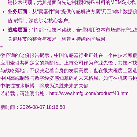
键技术瓶颈，尤其是面向先进制程和特殊材料的MEMS技术
业务层面
：从“卖器件”向“提供传感解决方案”乃至“输出数据
值”转型，深度绑定核心客户。
战略层面
：审慎评估技术路线，合理利用资本市场进行产业
关键环节的整合与布局，构建可持续的护城河。
**
集微咨询的这份报告揭示，中国传感器行业正处在一个由技术颠
和应用牵引共同定义的新阶段。上市公司作为产业先锋，其技术
择与战略落地，不仅决定着自身的发展高度，也在很大程度上塑
着中国高端制造与数字经济感知基础的未来格局。如何在机遇与
战中把握技术脉搏，将成为决胜未来的关键。
若转载，请注明出处：http://www.hmfgl.com/product/43.html
新时间：2026-08-07 18:16:50