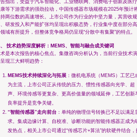
报告指出，受益于汽车智能化、工业物联网、消费电子创新及医
健康等下游需求的强劲拉动，中国传感器市场规模在2025年预计
保持两位数的高速增长。上市公司作为行业的中坚力量，其营收
模、研发投入和产能扩张均呈现出积极态势，行业集中度在部分
端领域有所提升，但整体竞争格局仍呈现“分散中有集聚”的特点。
、 技术趋势深度解析：MEMS、智能与融合成关键词
技术是本次报告的核心焦点。集微咨询分析认为，当前行业技术
进呈现三大鲜明趋势：
MEMS技术持续深化与拓展
：微机电系统（MEMS）工艺已
为主流，上市公司正从传统的压力、惯性传感器向光学、超
声、环境传感等更复杂、更高价值量的领域延伸，工艺创新
良率提升是竞争关键。
“智能传感器”走向前台
：单纯的物理信号转换已不足以满足
求。集成边缘计算、自校准、诊断功能的智能传感器正成为
发热点，相关上市公司通过“传感芯片+算法”的软硬件结合，