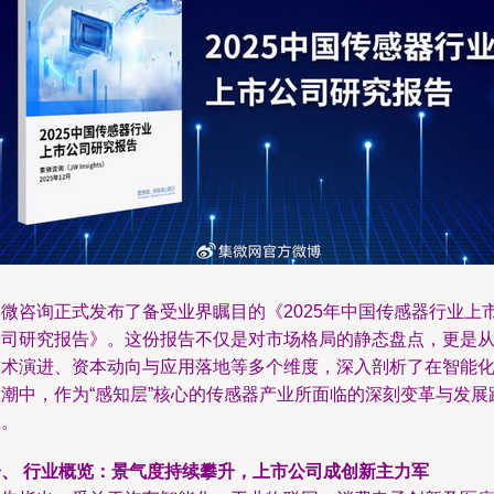
集微咨询正式发布了备受业界瞩目的《2025年中国传感器行业上
公司研究报告》。这份报告不仅是对市场格局的静态盘点，更是
技术演进、资本动向与应用落地等多个维度，深入剖析了在智能
浪潮中，作为“感知层”核心的传感器产业所面临的深刻变革与发展
径。
一、 行业概览：景气度持续攀升，上市公司成创新主力军